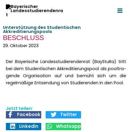
Zum
Inhalt
springen
Unterstützung des Studentischen
Akkreditierungspools
BESCHLUSS
29. Oktober 2023
Der Bay­erische Lan­desstudieren­den­rat (BayStu­Ra) tritt
bei dem Stu­den­tis­chen Akkred­i­tierungspool als pooltra­
gende Organ­i­sa­tion auf und bemüht sich um die
regelmäßige Entsendung von Studieren­den in den Pool.
Jetzt teilen:
Facebook
Twitter
Linkedin
Whatsapp