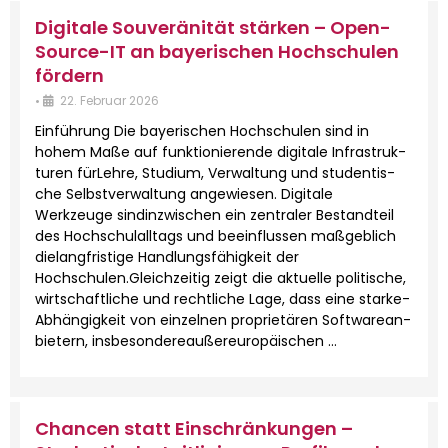
Digitale Souveränität stärken – Open-
Source-IT an bayerischen Hochschulen
fördern
•
22. Feb­ru­ar 2026
Ein­führung Die bay­erischen Hochschulen sind in
hohem Maße auf funk­tion­ierende dig­i­tale Infra­struk­
turen für­Lehre, Studi­um, Ver­wal­tung und stu­den­tis­
che Selb­stver­wal­tung angewiesen. Dig­i­tale
Werkzeuge sindinzwis­chen ein zen­traler Bestandteil
des Hochschu­lall­t­ags und bee­in­flussen maßge­blich
dielangfristige Hand­lungs­fähigkeit der
Hochschulen.Gle­ichzeit­ig zeigt die aktuelle poli­tis­che,
wirtschaftliche und rechtliche Lage, dass eine starke­
Ab­hängigkeit von einzel­nen pro­pri­etären Soft­ware­an­
bi­etern, ins­beson­dereaußereu­ropäis­chen …
Chancen statt Einschränkungen –