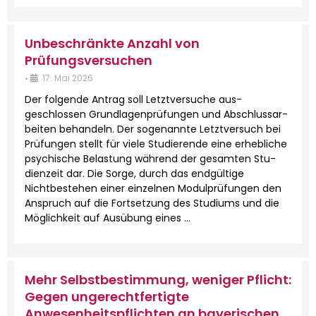
Unbeschränkte Anzahl von
Prüfungsversuchen
•
17. Mai 2026
Der fol­gende Antrag soll Let­ztver­suche aus­
geschlossen Grund­la­gen­prü­fun­gen und Abschlus­sar­
beit­en behan­deln. Der soge­nan­nte Let­ztver­such bei
Prü­fun­gen stellt für viele Studierende eine erhe­bliche
psy­chis­che Belas­tung während der gesamten Stu­
dien­zeit dar. Die Sorge, durch das endgültige
Nichtbeste­hen ein­er einzel­nen Mod­ul­prü­fun­gen den
Anspruch auf die Fort­set­zung des Studi­ums und die
Möglichkeit auf Ausübung eines …
Mehr Selbstbestimmung, weniger Pflicht:
Gegen ungerechtfertigte
Anwesenheitspflichten an bayerischen