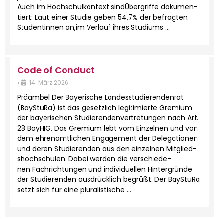
Auch im Hochschulkon­text sindÜber­griffe doku­men­
tiert: Laut ein­er Studie geben 54,7% der befragten
Stu­dentin­nen an,im Ver­lauf ihres Studi­ums …
Code of Conduct
•
14. März 2026
Präam­bel Der Bay­erische Lan­desstudieren­den­rat
(BayStu­Ra) ist das geset­zlich legit­imierte Gremi­um
der bay­erischen Studieren­den­vertre­tun­gen nach Art.
28 Bay­HIG. Das Gremi­um lebt vom Einzel­nen und von
dem ehre­namtlichen Engage­ment der Del­e­ga­tio­nen
und deren Studieren­den aus den einzel­nen Mit­glied­
shochschulen. Dabei wer­den die ver­schiede­
nen Fachrich­tun­gen und indi­vidu­ellen Hin­ter­gründe
der Studieren­den aus­drück­lich begrüßt. Der BayStu­Ra
set­zt sich für eine plu­ral­is­tis­che …