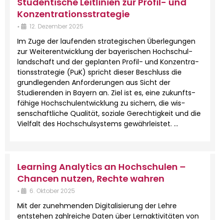
Studentische Leitlinien zur Profil- und
Konzentrationsstrategie
•
12. Dezem­ber 2025
Im Zuge der laufend­en strate­gis­chen Über­legun­gen
zur Weit­er­en­twick­lung der bay­erischen Hochschul­
land­schaft und der geplanten Pro­­fil- und Konzen­tra­
tionsstrate­gie (PuK) spricht dieser Beschluss die
grundle­gen­den Anforderun­gen aus Sicht der
Studieren­den in Bay­ern an. Ziel ist es, eine zukun­fts­
fähige Hochschu­len­twick­lung zu sich­ern, die wis­
senschaftliche Qual­ität, soziale Gerechtigkeit und die
Vielfalt des Hochschul­sys­tems gewährleis­tet. …
Learning Analytics an Hochschulen –
Chancen nutzen, Rechte wahren
•
6. Okto­ber 2025
Mit der zunehmenden Dig­i­tal­isierung der Lehre
entste­hen zahlre­iche Dat­en über Ler­nak­tiv­itäten von