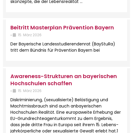
skonzepte, die der Leben­sre­al­ität …
Beitritt Masterplan Prävention Bayern
•
15. März 2026
Der Bay­erische Lan­desstudieren­den­rat (BayStu­Ra)
tritt dem Bünd­nis für Präven­tion Bay­ern bei
Awareness-Strukturen an bayerischen
Hochschulen schaffen
•
15. März 2026
Diskri­m­inierung, (sex­u­al­isierte) Beläs­ti­gung und
Macht­miss­brauch sind auch anbay­erischen
Hochschulen Real­ität. Eine europaweite Erhe­bung der
EU-Grun­­drechteagen­­turkommt zu dem Ergeb­nis,
dass jede dritte Frau in Europa seit ihrem 15. Leben­s­
jahrkör­per­liche oder sex­u­al­isierte Gewalt erlebt hat.1