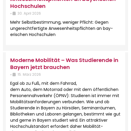
Hochschulen
•
30. April 2026
Mehr Selb­st­bes­tim­mung, weniger Pflicht: Gegen
ungerecht­fer­tigte Anwe­sen­heit­spflicht­en an bay­
erischen Hochschulen
Moderne Mobilität – Was Studierende in
Bayern jetzt brauchen
•
15. März 2026
Egal ob zu Fuß, mit dem Fahrrad,
dem Auto, dem Motor­rad oder mit dem öffentlichen
Per­so­nen­nahverkehr (ÖPNV): Studieren ist immer mit
Mobil­ität­san­forderun­gen ver­bun­den. Wie und ob
Studierende in Bay­ern zu Hörsälen, Sem­i­nar­räu­men,
Bib­lio­theken und Laboren gelan­gen, bes­timmt wie gut
und gerne in Bay­ern studiert wird. Ein attrak­tiv­er
Hochschul­stan­dort erfordert daher Mobil­ität­