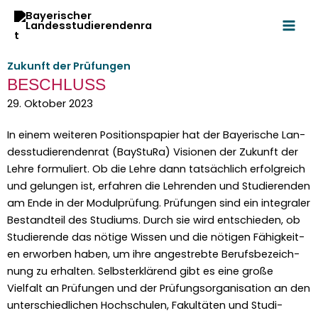
Zum
Inhalt
springen
Zukunft der Prüfungen
BESCHLUSS
29. Oktober 2023
In einem weit­eren Posi­tion­spa­pi­er hat der Bay­erische Lan­
desstudieren­den­rat (BayStu­Ra) Visio­nen der Zukun­ft der
Lehre for­muliert. Ob die Lehre dann tat­säch­lich erfol­gre­ich
und gelun­gen ist, erfahren die Lehren­den und Studieren­den
am Ende in der Mod­ul­prü­fung. Prü­fun­gen sind ein inte­graler
Bestandteil des Studi­ums. Durch sie wird entsch­ieden, ob
Studierende das nötige Wis­sen und die nöti­gen Fähigkeit­
en erwor­ben haben, um ihre angestrebte Berufs­beze­ich­
nung zu erhal­ten. Selb­sterk­lärend gibt es eine große
Vielfalt an Prü­fun­gen und der Prü­fung­sor­gan­i­sa­tion an den
unter­schiedlichen Hochschulen, Fakultäten und Stu­di­