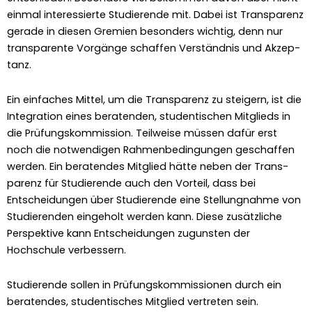
ein­mal inter­essierte Studierende mit. Dabei ist Trans­parenz
ger­ade in diesen Gremien beson­ders wichtig, denn nur
trans­par­ente Vorgänge schaf­fen Ver­ständ­nis und Akzep­
tanz.
Ein ein­fach­es Mit­tel, um die Trans­parenz zu steigern, ist die
Inte­gra­tion eines bera­ten­den, stu­den­tis­chen Mit­glieds in
die Prü­fungskom­mis­sion. Teil­weise müssen dafür erst
noch die notwendi­gen Rah­menbe­din­gun­gen geschaf­fen
wer­den. Ein bera­ten­des Mit­glied hätte neben der Trans­
parenz für Studierende auch den Vorteil, dass bei
Entschei­dun­gen über Studierende eine Stel­lung­nahme von
Studieren­den einge­holt wer­den kann. Diese zusät­zliche
Per­spek­tive kann Entschei­dun­gen zugun­sten der
Hochschule verbessern.
Studierende sollen in Prü­fungskom­mis­sio­nen durch ein
bera­ten­des, stu­den­tis­ches Mit­glied vertreten sein.