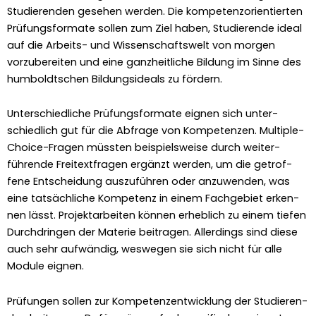
Studieren­den gese­hen wer­den. Die kom­pe­ten­zori­en­tierten
Prü­fungs­for­mate sollen zum Ziel haben, Studierende ide­al
auf die Arbeits- und Wis­senschaftswelt von mor­gen
vorzu­bere­it­en und eine ganzheitliche Bil­dung im Sinne des
hum­boldtschen Bil­dungsideals zu fördern.
Unter­schiedliche Prü­fungs­for­mate eignen sich unter­
schiedlich gut für die Abfrage von Kom­pe­ten­zen. Mul­ti­ple-
Choice-Fra­gen müssten beispiel­sweise durch weit­er­
führende Fre­i­t­extfra­gen ergänzt wer­den, um die getrof­
fene Entschei­dung auszuführen oder anzuwen­den, was
eine tat­säch­liche Kom­pe­tenz in einem Fachge­bi­et erken­
nen lässt. Pro­jek­tar­beit­en kön­nen erhe­blich zu einem tiefen
Durch­drin­gen der Materie beitra­gen. Allerd­ings sind diese
auch sehr aufwändig, weswe­gen sie sich nicht für alle
Mod­ule eignen.
Prü­fun­gen sollen zur Kom­pe­ten­zen­twick­lung der Studieren­