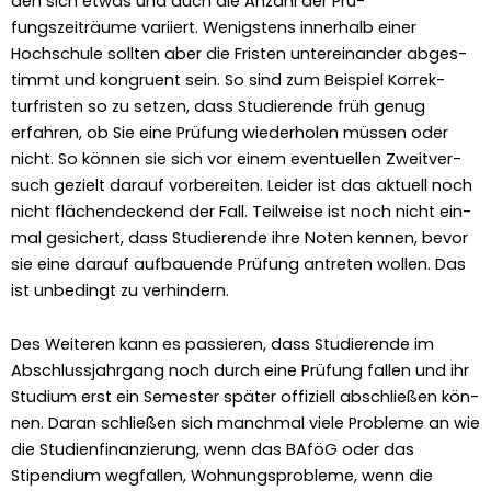
den sich etwas und auch die Anzahl der Prü­
fungszeiträume vari­iert. Wenig­stens inner­halb ein­er
Hochschule soll­ten aber die Fris­ten untere­inan­der abges­
timmt und kon­gru­ent sein. So sind zum Beispiel Kor­rek­
turfris­ten so zu set­zen, dass Studierende früh genug
erfahren, ob Sie eine Prü­fung wieder­holen müssen oder
nicht. So kön­nen sie sich vor einem eventuellen Zweitver­
such gezielt darauf vor­bere­it­en. Lei­der ist das aktuell noch
nicht flächen­deck­end der Fall. Teil­weise ist noch nicht ein­
mal gesichert, dass Studierende ihre Noten ken­nen, bevor
sie eine darauf auf­bauende Prü­fung antreten wollen. Das
ist unbe­d­ingt zu ver­hin­dern.
Des Weit­eren kann es passieren, dass Studierende im
Abschluss­jahrgang noch durch eine Prü­fung fall­en und ihr
Studi­um erst ein Semes­ter später offiziell abschließen kön­
nen. Daran schließen sich manch­mal viele Prob­leme an wie
die Stu­di­en­fi­nanzierung, wenn das BAföG oder das
Stipendi­um weg­fall­en, Woh­nung­sprob­leme, wenn die