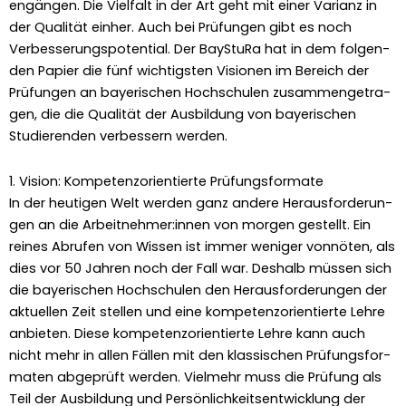
engän­gen. Die Vielfalt in der Art geht mit ein­er Var­i­anz in
der Qual­ität ein­her. Auch bei Prü­fun­gen gibt es noch
Verbesserungspo­ten­tial. Der BayStu­Ra hat in dem fol­gen­
den Papi­er die fünf wichtig­sten Visio­nen im Bere­ich der
Prü­fun­gen an bay­erischen Hochschulen zusam­menge­tra­
gen, die die Qual­ität der Aus­bil­dung von bay­erischen
Studieren­den verbessern wer­den.
1. Vision: Kompetenzorientierte Prüfungsformate
In der heuti­gen Welt wer­den ganz andere Her­aus­forderun­
gen an die Arbeitnehmer:innen von mor­gen gestellt. Ein
reines Abrufen von Wis­sen ist immer weniger von­nöten, als
dies vor 50 Jahren noch der Fall war. Deshalb müssen sich
die bay­erischen Hochschulen den Her­aus­forderun­gen der
aktuellen Zeit stellen und eine kom­pe­ten­zori­en­tierte Lehre
anbi­eten. Diese kom­pe­ten­zori­en­tierte Lehre kann auch
nicht mehr in allen Fällen mit den klas­sis­chen Prü­fungs­for­
mat­en abgeprüft wer­den. Vielmehr muss die Prü­fung als
Teil der Aus­bil­dung und Per­sön­lichkeit­sen­twick­lung der