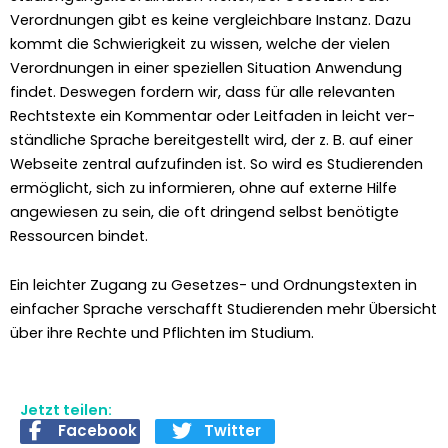
Verord­nun­gen gibt es keine ver­gle­ich­bare Instanz. Dazu
kommt die Schwierigkeit zu wis­sen, welche der vie­len
Verord­nun­gen in ein­er speziellen Sit­u­a­tion Anwen­dung
find­et. Deswe­gen fordern wir, dass für alle rel­e­van­ten
Recht­s­texte ein Kom­men­tar oder Leit­faden in leicht ver­
ständliche Sprache bere­it­gestellt wird, der z. B. auf ein­er
Web­seite zen­tral aufzufind­en ist. So wird es Studieren­den
ermöglicht, sich zu informieren, ohne auf externe Hil­fe
angewiesen zu sein, die oft drin­gend selb­st benötigte
Ressourcen bindet.
Ein leichter Zugang zu Geset­zes- und Ord­nung­s­tex­ten in
ein­fach­er Sprache ver­schafft Studieren­den mehr Über­sicht
über ihre Rechte und Pflicht­en im Studi­um.
Jetzt teilen:
Facebook
Twitter