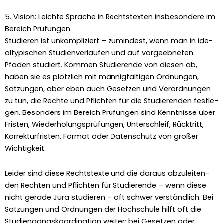
5. Vision: Leichte Sprache in Rechtstexten insbesondere im
Bereich Prüfungen
Studieren ist unkom­pliziert – zumin­d­est, wenn man in ide­
al­typ­is­chen Stu­di­en­ver­läufen und auf vorgeeb­neten
Pfaden studiert. Kom­men Studierende von diesen ab,
haben sie es plöt­zlich mit man­nig­falti­gen Ord­nun­gen,
Satzun­gen, aber eben auch Geset­zen und Verord­nun­gen
zu tun, die Rechte und Pflicht­en für die Studieren­den fes­tle­
gen. Beson­ders im Bere­ich Prü­fun­gen sind Ken­nt­nisse über
Fris­ten, Wieder­hol­ung­sprü­fun­gen, Unter­schleif, Rück­tritt,
Kor­rek­turfris­ten, For­mat oder Daten­schutz von großer
Wichtigkeit.
Lei­der sind diese Recht­s­texte und die daraus abzulei­t­en­
den Recht­en und Pflicht­en für Studierende – wenn diese
nicht ger­ade Jura studieren – oft schw­er ver­ständlich. Bei
Satzun­gen und Ord­nun­gen der Hochschule hil­ft oft die
Stu­di­en­gangsko­or­di­na­tion weit­er; bei Geset­zen oder