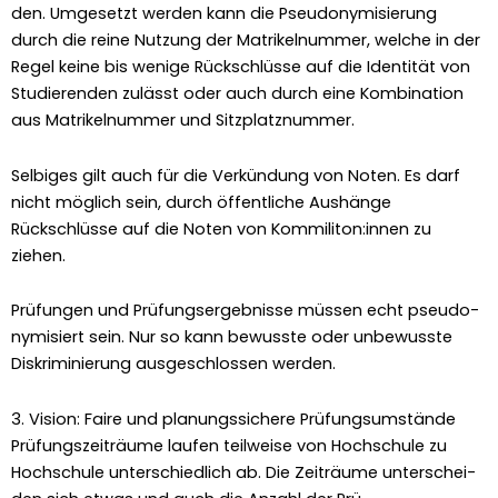
den. Umge­set­zt wer­den kann die Pseu­do­nymisierung
durch die reine Nutzung der Matrikel­num­mer, welche in der
Regel keine bis wenige Rückschlüsse auf die Iden­tität von
Studieren­den zulässt oder auch durch eine Kom­bi­na­tion
aus Matrikel­num­mer und Sitz­platznum­mer.
Sel­biges gilt auch für die Verkün­dung von Noten. Es darf
nicht möglich sein, durch öffentliche Aushänge
Rückschlüsse auf die Noten von Kommiliton:innen zu
ziehen.
Prü­fun­gen und Prü­fungsergeb­nisse müssen echt pseu­do­
nymisiert sein. Nur so kann bewusste oder unbe­wusste
Diskri­m­inierung aus­geschlossen wer­den.
3. Vision: Faire und planungssichere Prüfungsumstände
Prü­fungszeiträume laufen teil­weise von Hochschule zu
Hochschule unter­schiedlich ab. Die Zeiträume unter­schei­