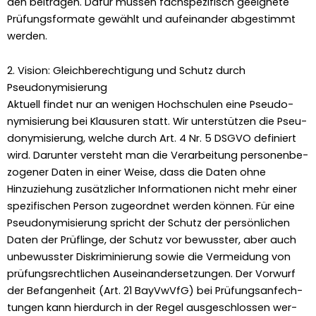
den beitra­gen. Dafür müssen fach­spez­i­fisch geeignete
Prü­fungs­for­mate gewählt und aufeinan­der abges­timmt
wer­den.
2. Vision: Gleichberechtigung und Schutz durch
Pseudonymisierung
Aktuell find­et nur an weni­gen Hochschulen eine Pseu­do­
nymisierung bei Klausuren statt. Wir unter­stützen die Pseu­
do­nymisierung, welche durch Art. 4 Nr. 5 DSGVO definiert
wird. Darunter ver­ste­ht man die Ver­ar­beitung per­so­n­en­be­
zo­gen­er Dat­en in ein­er Weise, dass die Dat­en ohne
Hinzuziehung zusät­zlich­er Infor­ma­tio­nen nicht mehr ein­er
spez­i­fis­chen Per­son zuge­ord­net wer­den kön­nen. Für eine
Pseu­do­nymisierung spricht der Schutz der per­sön­lichen
Dat­en der Prüflinge, der Schutz vor bewusster, aber auch
unbe­wusster Diskri­m­inierung sowie die Ver­mei­dung von
prü­fungsrechtlichen Auseinan­der­set­zun­gen. Der Vor­wurf
der Befan­gen­heit (Art. 21 BayVwVfG) bei Prü­fungsan­fech­
tun­gen kann hier­durch in der Regel aus­geschlossen wer­