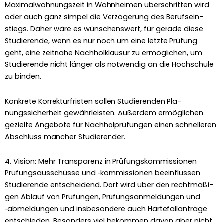
Max­i­mal­woh­nungszeit in Wohn­heimen über­schrit­ten wird
oder auch ganz sim­pel die Verzögerung des Beruf­se­in­
stiegs. Daher wäre es wün­schenswert, für ger­ade diese
Studierende, wenn es nur noch um eine let­zte Prü­fung
geht, eine zeit­na­he Nach­holk­lausur zu ermöglichen, um
Studierende nicht länger als notwendig an die Hochschule
zu binden.
Konkrete Kor­rek­turfris­ten sollen Studieren­den Pla­
nungssicher­heit gewährleis­ten. Außer­dem ermöglichen
gezielte Ange­bote für Nach­hol­prü­fun­gen einen schnelleren
Abschluss manch­er Studieren­der.
4. Vision: Mehr Transparenz in Prüfungskommissionen
Prü­fungsauss­chüsse und ‑kom­mis­sio­nen bee­in­flussen
Studierende entschei­dend. Dort wird über den recht­mäßi­
gen Ablauf von Prü­fun­gen, Prü­fungsan­mel­dun­gen und
‑abmel­dun­gen und ins­beson­dere auch Härte­fal­lanträge
entsch­ieden. Beson­ders viel bekom­men davon aber nicht