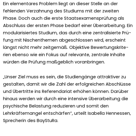
Ein ele­mentares Prob­lem liegt an dieser Stelle an der
fehlen­den Verzah­nung des Studi­ums mit der zweit­en
Phase. Doch auch die erste Staat­sex­a­m­en­sprü­fung als
Abschluss der ersten Phase bedarf ein­er Über­ar­beitung. Ein
mod­u­lar­isiertes Studi­um, das durch eine zen­tral­isierte Prü­
fung mit Nis­chen­the­men abgeschlossen wird, erscheint
längst nicht mehr zeit­gemäß. Objek­tive Bew­er­tungskri­te­
rien eben­so wie ein Fokus auf rel­e­vante, zen­trale Inhalte
wür­den die Prü­fung maßge­blich voran­brin­gen.
„Unser Ziel muss es sein, die Stu­di­engänge attrak­tiv­er zu
gestal­ten, damit wir die Zahl der erfol­gre­ichen Abschlüsse
und Über­tritte ins Ref­er­en­dari­at erhöhen kön­nen. Darüber
hin­aus wer­den wir durch eine inten­sive Über­ar­beitung die
psy­chis­che Belas­tung reduzieren und somit den
Lehrkräfte­man­gel entschär­fen“, urteilt Isabel­la Hen­nessen,
Sprecherin des BayStu­Ra.