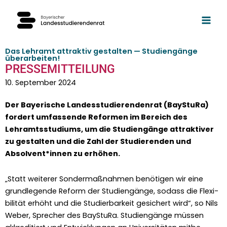
Zum
Inhalt
springen
Das Lehramt attraktiv gestalten — Studiengänge
überarbeiten!
PRESSEMITTEILUNG
10. September 2024
Der Bay­erische Lan­desstudieren­den­rat (BayStu­Ra)
fordert umfassende Refor­men im Bere­ich des
Lehramtsstudi­ums, um die Stu­di­engänge attrak­tiv­er
zu gestal­ten und die Zahl der Studieren­den und
Absolvent*innen zu erhöhen.
„Statt weit­er­er Son­der­maß­nah­men benöti­gen wir eine
grundle­gende Reform der Stu­di­engänge, sodass die Flex­i­
bil­ität erhöht und die Studier­barkeit gesichert wird“, so Nils
Weber, Sprech­er des BayStu­Ra. Stu­di­engänge müssen