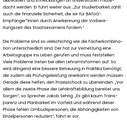
akkred­i­tiert und Entwick­lun­gen an Uni­ver­sitäten mitbe­
dacht wer­den. Er führt weit­er aus: „Zur Studier­barkeit zählt
auch die finanzielle Sicher­heit, die wir für BAföG-
Empfänger*innen durch Anerken­nung der Vor­bere­
itungszeit des Staat­sex­a­m­ens fordern.“
Die Prob­leme sind so vielschichtig wie die Fächerkom­bi­na­
tion unter­schiedlich sind. Der hat zur Ver­net­zung eine
Arbeits­gruppe ins Leben gerufen und muss fest­stellen:
Viele Prob­leme treten bei allen Lehramts­for­men auf. So
wird drin­gend eine bessere Betreu­ung in Prak­ti­ka benötigt,
die zudem als Prü­fungsleis­tung anerkan­nt wer­den müssen.
Ger­ade diese helfen, den Praxiss­chock zu über­winden. „Vor
allem die zweite Phase der Lehrkräfte­bil­dung bere­it­et uns
Sor­gen“, so Sprech­er Jakob Sehrig. „Es gibt kaum Trans­
parenz und Plan­barkeit im Vor­feld und während dieser
Phase fehlen Ombudsper­so­n­en, die Abhängigkeit­en von
Einzelper­so­n­en reduziert“, fährt er vor.