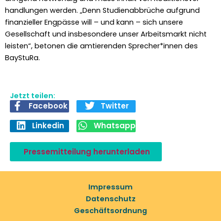
hand­lun­gen wer­den. „Denn Stu­di­en­ab­brüche auf­grund
finanzieller Eng­pässe will – und kann – sich unsere
Gesellschaft und ins­beson­dere unser Arbeits­markt nicht
leis­ten“, beto­nen die amtieren­den Sprecher*innen des
BayStu­Ra.
Jetzt teilen:
Facebook
Twitter
Linkedin
Whatsapp
Pressemitteilung herunterladen
Impressum
Datenschutz
Geschäftsordnung