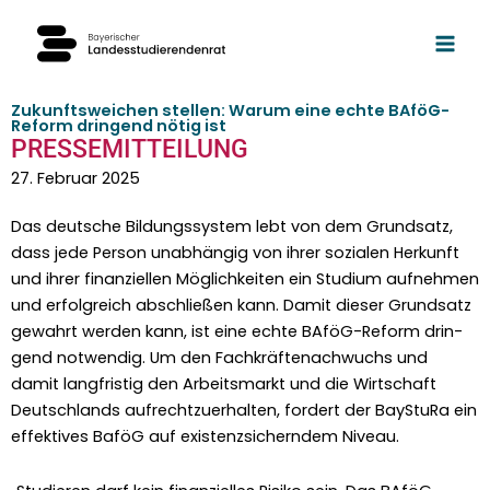
Zum
Inhalt
springen
Zukunftsweichen stellen: Warum eine echte BAföG-
Reform dringend nötig ist
PRESSEMITTEILUNG
27. Februar 2025
Das deutsche Bil­dungssys­tem lebt von dem Grund­satz,
dass jede Per­son unab­hängig von ihrer sozialen Herkun­ft
und ihrer finanziellen Möglichkeit­en ein Studi­um aufnehmen
und erfol­gre­ich abschließen kann. Damit dieser Grund­satz
gewahrt wer­den kann, ist eine echte BAföG-Reform drin­
gend notwendig. Um den Fachkräfte­nach­wuchs und
damit langfristig den Arbeits­markt und die Wirtschaft
Deutsch­lands aufrechtzuer­hal­ten, fordert der BayStu­Ra ein
effek­tives BaföG auf exis­ten­zsich­ern­dem Niveau.