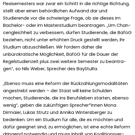
Flexise­mes­ters war zwar ein Schritt in die richtige Rich­tung,
stellt aber einen behördlichen Aufwand dar und
Studierende vor die schwierige Frage, ob sie dieses im
Bach­e­lor- oder im Mas­ter­studi­um beantra­gen. „Um Chan­
cen­gle­ich­heit zu verbessern, dür­fen Studierende, die BaföG
beziehen, nicht unter erhöht­en Druck gestellt wer­den, ihr
Studi­um abzuschließen. Wir fordern daher die
unbürokratis­che Möglichkeit, BaföG für die Dauer der
Regel­stu­dien­zeit plus zwei weit­ere Semes­ter zu beantra­
gen“, so Nils Weber, Sprech­er des BayStu­Ra.
„Eben­so muss eine Reform der Rück­zahlungsmodal­itäten
angestrebt wer­den – der Staat will keine Schulden
machen, Studierende, die ins Beruf­sleben starten, eben­so
wenig“, geben die zukün­fti­gen Sprecher*innen Mona
Dirmaier, Lukas Strutz und Anni­ka Win­ters­berg­er zu
bedenken. Um ein Studi­um für alle, die es möcht­en und
dafür geeignet sind, zu ermöglichen, ist eine echte Reform
drin­gend notwendig und muss Inhalt von Koali­tionsver­