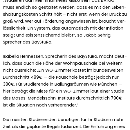
„Studieren darf kein finanzielles Risiko sein. Das BAföG
muss endlich so gestal­tet wer­den, dass es mit den Leben­
shal­tungskosten Schritt hält – nicht erst, wenn der Druck zu
groß wird. Wer auf Förderung angewiesen ist, braucht Ver­
lässlichkeit: Ein Sys­tem, das automa­tisch mit der Infla­tion
steigt und exis­ten­zsich­ernd bleibt“, so Jakob Sehrig,
Sprech­er des BayStu­Ra.
Isabel­la Hen­nessen, Sprecherin des BayStu­Ra, macht deut­
lich, dass auch die Höhe der Wohn­pauschale bei Weit­em
nicht aus­re­iche: „Ein WG-Zim­mer kostet im bun­desweit­en
Durch­schnitt 489€ — die Pauschale beträgt jedoch nur
380€. Für Studierende in Bal­lungsräu­men wie München —
hier beträgt die Miete für ein WG-Zim­mer laut ein­er Studie
des Moses-Mendelssohn-Insti­tuts durch­schnit­tlich 790€ –
ist die Sit­u­a­tion noch ver­heeren­der.“
Die meis­ten Studieren­den benöti­gen für ihr Studi­um mehr
Zeit als die geplante Regel­stu­dien­zeit. Die Ein­führung eines