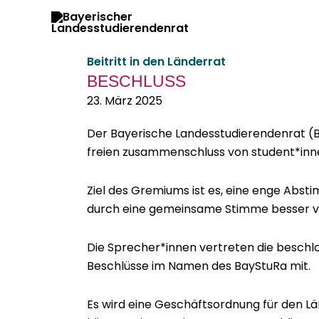
Zum
Inhalt
springen
Beitritt in den Länderrat
BESCHLUSS
23. März 2025
Der Bay­erische Lan­desstudieren­den­rat 
freien zusam­men­schluss von student*innen
Ziel des Gremi­ums ist es, eine enge Abst
durch eine gemein­same Stimme bess­er v
Die Sprecher*innen vertreten die beschlos
Beschlüsse im Namen des BayStu­Ra mit.
Es wird eine Geschäft­sor­d­nung für den Lä