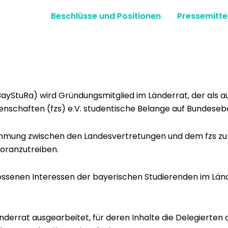
Beschlüsse und Positionen
Pressemitte
(BayStu­Ra) wird Grün­dungsmit­glied im Län­der­rat, der a
schaften (fzs) e.V. stu­den­tis­che Belange auf Bun­de­seben
im­mung zwis­chen den Lan­desvertre­tun­gen und dem fzs z
oranzutreiben.
se­nen Inter­essen der bay­erischen Studieren­den im Län
n­der­rat aus­gear­beit­et, für deren Inhalte die Delegierten