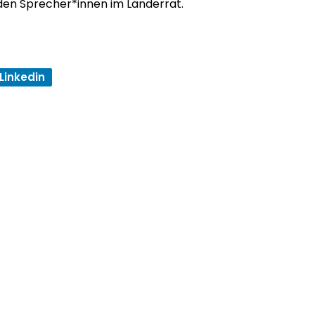
den Sprecher*innen im Län­der­rat.
Linkedin