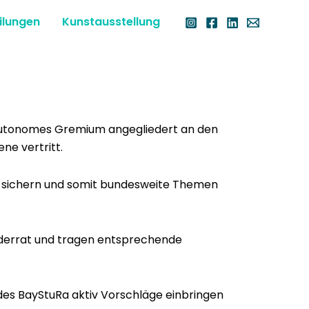
ilungen
Kunstausstellung
ls autonomes Gremi­um angegliedert an den
e ver­tritt.
u sich­ern und somit bun­desweite The­men
­der­rat und tra­gen entsprechende
 des BayStu­Ra aktiv Vorschläge ein­brin­gen