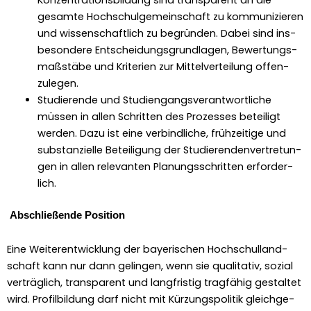
gesamte Hochschul­ge­mein­schaft zu kom­mu­nizieren
und wis­senschaftlich zu begrün­den. Dabei sind ins­
beson­dere Entschei­dungs­grund­la­gen, Bew­er­tungs­
maßstäbe und Kri­te­rien zur Mit­telverteilung offen­
zule­gen.
Studierende und Stu­di­en­gangsver­ant­wortliche
müssen in allen Schrit­ten des Prozess­es beteiligt
wer­den. Dazu ist eine verbindliche, frühzeit­ige und
sub­stanzielle Beteili­gung der Studieren­den­vertre­tun­
gen in allen rel­e­van­ten Pla­nungss­chrit­ten erforder­
lich.
Abschließende Posi­tion
Eine Weit­er­en­twick­lung der bay­erischen Hochschul­land­
schaft kann nur dann gelin­gen, wenn sie qual­i­ta­tiv, sozial
verträglich, trans­par­ent und langfristig tragfähig gestal­tet
wird. Pro­fil­bil­dung darf nicht mit Kürzungspoli­tik gle­ichge­