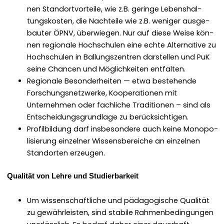
nen Stan­dortvorteile, wie z.B. geringe Leben­shal­
tungskosten, die Nachteile wie z.B. weniger aus­ge­
bauter ÖPNV, über­wiegen. Nur auf diese Weise kön­
nen regionale Hochschulen eine echte Alter­na­tive zu
Hochschulen in Bal­lungszen­tren darstellen und PuK
seine Chan­cen und Möglichkeit­en ent­fal­ten.
Regionale Beson­der­heit­en — etwa beste­hende
Forschungsnet­zw­erke, Koop­er­a­tio­nen mit
Unternehmen oder fach­liche Tra­di­tio­nen – sind als
Entschei­dungs­grund­lage zu berück­sichti­gen.
Pro­fil­bil­dung darf ins­beson­dere auch keine Monop­o­
lisierung einzel­ner Wis­sens­bere­iche an einzel­nen
Stan­dorten erzeu­gen.
Qual­ität von Lehre und Studier­barkeit
Um wis­senschaftliche und päd­a­gogis­che Qual­ität
zu gewährleis­ten, sind sta­bile Rah­menbe­din­gun­gen