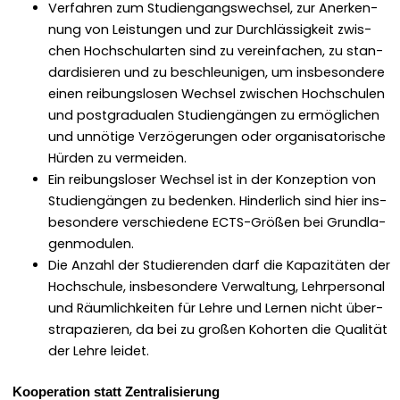
Ver­fahren zum Stu­di­en­gangswech­sel, zur Anerken­
nung von Leis­tun­gen und zur Durch­läs­sigkeit zwis­
chen Hochschu­larten sind zu vere­in­fachen, zu stan­
dar­d­isieren und zu beschle­u­ni­gen, um ins­beson­dere
einen rei­bungslosen Wech­sel zwis­chen Hochschulen
und post­grad­ualen Stu­di­engän­gen zu ermöglichen
und unnötige Verzögerun­gen oder organ­isatorische
Hür­den zu ver­mei­den.
Ein rei­bungslos­er Wech­sel ist in der Konzep­tion von
Stu­di­engän­gen zu bedenken. Hin­der­lich sind hier ins­
beson­dere ver­schiedene ECTS-Größen bei Grund­la­
gen­mod­ulen.
Die Anzahl der Studieren­den darf die Kapaz­itäten der
Hochschule, ins­beson­dere Ver­wal­tung, Lehrper­son­al
und Räum­lichkeit­en für Lehre und Ler­nen nicht über­
stra­pazieren, da bei zu großen Kohort­en die Qual­ität
der Lehre lei­det.
Koop­er­a­tion statt Zen­tral­isierung