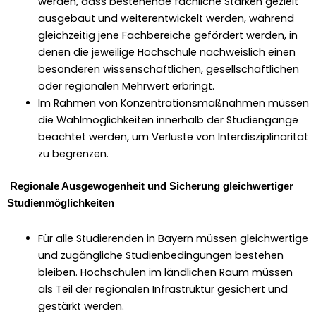
wer­den, dass beste­hende fach­liche Stärken gezielt
aus­ge­baut und weit­er­en­twick­elt wer­den, während
gle­ichzeit­ig jene Fach­bere­iche gefördert wer­den, in
denen die jew­eilige Hochschule nach­weis­lich einen
beson­deren wis­senschaftlichen, gesellschaftlichen
oder regionalen Mehrw­ert erbringt.
Im Rah­men von Konzen­tra­tions­maß­nah­men müssen
die Wahlmöglichkeit­en inner­halb der Stu­di­engänge
beachtet wer­den, um Ver­luste von Inter­diszi­pli­nar­ität
zu begren­zen.
Regionale Aus­ge­wogen­heit und Sicherung gle­ich­w­er­tiger
Stu­di­en­möglichkeit­en
Für alle Studieren­den in Bay­ern müssen gle­ich­w­er­tige
und zugängliche Stu­di­enbe­din­gun­gen beste­hen
bleiben. Hochschulen im ländlichen Raum müssen
als Teil der regionalen Infra­struk­tur gesichert und
gestärkt wer­den.