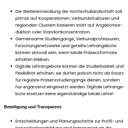
Die Weit­er­en­twick­lung der Hochschul­land­schaft soll
primär auf Koop­er­a­tio­nen, Ver­bund­struk­turen und
regionalen Clus­tern basieren statt auf Ange­bot­sre­
duk­tion oder Stan­dortkonzen­tra­tion.
Gemein­same Stu­di­engänge, Ver­bund­pro­fes­suren,
Forschungsnet­zw­erke und geteilte Lehrange­bote
kön­nen sin­nvoll sein, wenn lokale Präsen­z­for­mate
erhal­ten bleiben.
Dig­i­tale Lehrange­bote kön­nen die Studier­barkeit und
Flex­i­bil­ität erhöhen; sie dür­fen jedoch nicht als Ersatz
für reg­uläre Präsen­zs­tu­di­engänge dienen, son­dern
nur ergänzend einge­set­zt wer­den. Dig­i­tale Lehrange­
bote erset­zen keine eigen­ständi­ge lokale Lehre!
Beteili­gung und Trans­parenz
Entschei­dun­gen und Pla­nungss­chritte zur Pro­fil- und
Konzen­tra­tions­bil­dung sind trans­par­ent an die