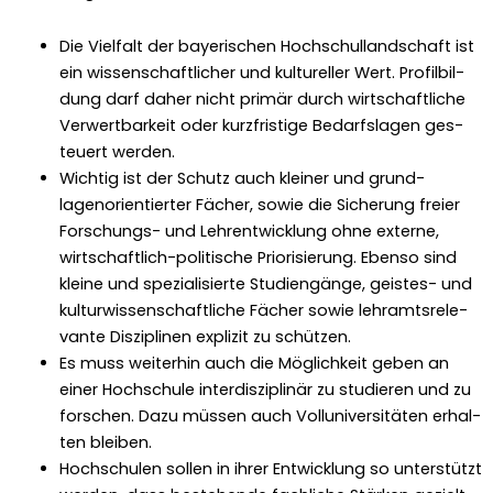
Die Vielfalt der bay­erischen Hochschul­land­schaft ist
ein wis­senschaftlich­er und kul­tureller Wert. Pro­fil­bil­
dung darf daher nicht primär durch wirtschaftliche
Ver­w­ert­barkeit oder kurzfristige Bedarf­s­la­gen ges­
teuert wer­den.
Wichtig ist der Schutz auch klein­er und grund­
lagenori­en­tiert­er Fäch­er, sowie die Sicherung freier
Forschungs- und Lehren­twick­lung ohne externe,
wirtschaftlich-poli­tis­che Pri­or­isierung. Eben­so sind
kleine und spezial­isierte Stu­di­engänge, geistes- und
kul­tur­wis­senschaftliche Fäch­er sowie lehramt­srel­e­
vante Diszi­plinen expliz­it zu schützen.
Es muss weit­er­hin auch die Möglichkeit geben an
ein­er Hochschule inter­diszi­plinär zu studieren und zu
forschen. Dazu müssen auch Vol­lu­ni­ver­sitäten erhal­
ten bleiben.
Hochschulen sollen in ihrer Entwick­lung so unter­stützt