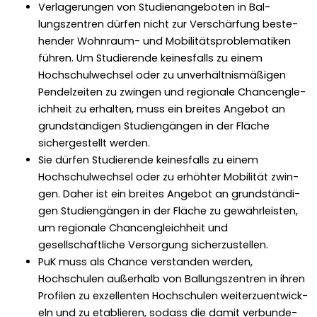
Ver­lagerun­gen von Stu­di­en­ange­boten in Bal­
lungszen­tren dür­fen nicht zur Ver­schär­fung beste­
hen­der Wohn­raum- und Mobil­ität­sprob­lematiken
führen. Um Studierende keines­falls zu einem
Hochschul­wech­sel oder zu unver­hält­nis­mäßi­gen
Pen­delzeit­en zu zwin­gen und regionale Chan­cen­gle­
ich­heit zu erhal­ten, muss ein bre­ites Ange­bot an
grund­ständi­gen Stu­di­engän­gen in der Fläche
sichergestellt wer­den.
Sie dür­fen Studierende keines­falls zu einem
Hochschul­wech­sel oder zu erhöhter Mobil­ität zwin­
gen. Daher ist ein bre­ites Ange­bot an grund­ständi­
gen Stu­di­engän­gen in der Fläche zu gewährleis­ten,
um regionale Chan­cen­gle­ich­heit und
gesellschaftliche Ver­sorgung sicherzustellen.
PuK muss als Chance ver­standen wer­den,
Hochschulen außer­halb von Bal­lungszen­tren in ihren
Pro­filen zu exzel­len­ten Hochschulen weit­erzuen­twick­
eln und zu etablieren, sodass die damit ver­bun­de­