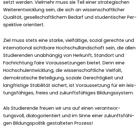
set­zt wer­den. Vielmehr muss sie Teil ein­er strate­gis­chen
Weit­er­en­twick­lung sein, die sich an wis­senschaftlich­er
Qual­ität, gesellschaftlichem Bedarf und stu­den­tis­ch­er Per­
spek­tive ori­en­tiert.
Ziel muss stets eine starke, vielfältige, sozial gerechte und
inter­na­tion­al sicht­bare Hochschul­land­schaft sein, die allen
Studieren­den unab­hängig von Herkun­ft, Stan­dort und
Fachrich­tung faire Voraus­set­zun­gen bietet. Denn eine
Hochschu­len­twick­lung, die wis­senschaftliche Vielfalt,
demokratis­che Beteili­gung, soziale Gerechtigkeit und
langfristige Sta­bil­ität sichert, ist Voraus­set­zung für ein leis­
tungs­fähiges, freies und zukun­fts­fähiges Bil­dungssys­tem.
Als Studierende freuen wir uns auf einen ver­ant­wor­
tungsvoll, dial­o­gori­en­tiert und im Sinne ein­er zukun­fts­fähi­
gen Bil­dungspoli­tik gestal­teten Prozess!