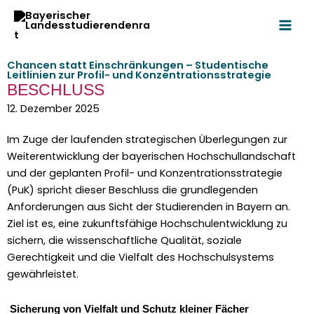
Zum
Inhalt
springen
Chancen statt Einschränkungen – Studentische
Leitlinien zur Profil- und Konzentrationsstrategie
BESCHLUSS
12. Dezember 2025
Im Zuge der laufend­en strate­gis­chen Über­legun­gen zur
Weit­er­en­twick­lung der bay­erischen Hochschul­land­schaft
und der geplanten Pro­fil- und Konzen­tra­tionsstrate­gie
(PuK) spricht dieser Beschluss die grundle­gen­den
Anforderun­gen aus Sicht der Studieren­den in Bay­ern an.
Ziel ist es, eine zukun­fts­fähige Hochschu­len­twick­lung zu
sich­ern, die wis­senschaftliche Qual­ität, soziale
Gerechtigkeit und die Vielfalt des Hochschul­sys­tems
gewährleis­tet.
Sicherung von Vielfalt und Schutz klein­er Fäch­er