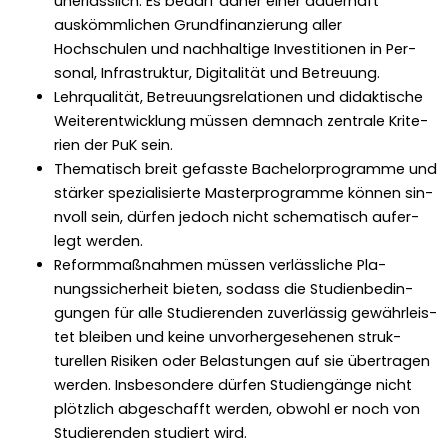
uner­lässlich. Es bedarf daher ein­er dauer­haft
auskömm­lichen Grund­fi­nanzierung aller
Hochschulen und nach­haltige Investi­tio­nen in Per­
son­al, Infra­struk­tur, Dig­i­tal­ität und Betreu­ung.
Lehrqual­ität, Betreu­ungsre­la­tio­nen und didak­tis­che
Weit­er­en­twick­lung müssen dem­nach zen­trale Kri­te­
rien der PuK sein.
The­ma­tisch bre­it gefasste Bach­e­lor­pro­gramme und
stärk­er spezial­isierte Mas­ter­pro­gramme kön­nen sin­
nvoll sein, dür­fen jedoch nicht schema­tisch aufer­
legt wer­den.
Refor­m­maß­nah­men müssen ver­lässliche Pla­
nungssicher­heit bieten, sodass die Stu­di­enbe­din­
gun­gen für alle Studieren­den zuver­läs­sig gewährleis­
tet bleiben und keine unvorherge­se­henen struk­
turellen Risiken oder Belas­tun­gen auf sie über­tra­gen
wer­den. Ins­beson­dere dür­fen Stu­di­engänge nicht
plöt­zlich abgeschafft wer­den, obwohl er noch von
Studieren­den studiert wird.