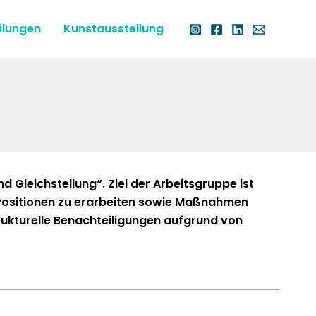
ilungen
Kunstausstellung
 Gle­ich­stel­lung“. Ziel der Arbeits­gruppe ist
 Posi­tio­nen zu erar­beit­en sowie Maß­nah­men
uk­turelle Benachteili­gun­gen auf­grund von