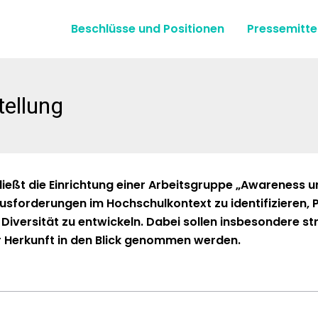
Beschlüsse und Positionen
Pressemitte
ellung
ßt die Ein­rich­tung ein­er Arbeits­gruppe „Aware­ness und
r­aus­forderun­gen im Hochschulkon­text zu iden­ti­fizieren,
ver­sität zu entwick­eln. Dabei sollen ins­beson­dere str
er Herkun­ft in den Blick genom­men wer­den.