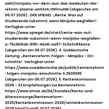
welt/minijobs-vor-dem-aus-das-bedeuten-die-
reform-plaene-wirklich,VNfmuHM (abgerufen am
06.07.2026).; DER SPIEGEL: „Rente: Was auf
Studierende zukommt, wenn Mini­jobs weg­fall­en“.
Ver­füg­bar unter:
https://www.spiegel.de/start/rente-was-auf-
studierende-zukommt-wenn-minijobs-wegfallen-
a-75c6b6ab-6161–4ea6-aa97-3c2e3c89eace
(abgerufen am 06.07.2026). 4. Süd­deutsche
Zeitung: „Renten­re­form: Fol­gen – Mini­jobs – Ein­
schnitte“. Ver­füg­bar unter:
https://www.sueddeutsche.de/politik/rentenreform
-folgen-minijobs-einschnitte-li.3506595
(abgerufen am 06.07.2026). 5. Rentenkomis­sion
2026 – 33 Empfehlun­gen zur Renten­re­form.
https://www.bmas.de/DE/Soziales/Rente-und-
Altersvorsorge/Rentenreform-
2025/Rentenkommission-2026/rentenkommission-
2026.html(Zugriff: 01.07.2026).