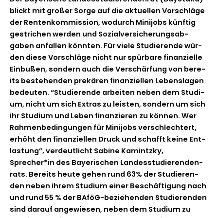
blickt mit großer Sorge auf die aktuellen Vorschläge
der Rentenkom­mis­sion, wodurch Mini­jobs kün­ftig
gestrichen wer­den und Sozialver­sicherungsab­
gaben anfall­en kön­nten. Für viele Studierende wür­
den diese Vorschläge nicht nur spür­bare finanzielle
Ein­bußen, son­dern auch die Ver­schär­fung von bere­
its beste­hen­den prekären finanziellen Lebensla­gen
bedeuten. “Studierende arbeit­en neben dem Studi­
um, nicht um sich Extras zu leis­ten, son­dern um sich
ihr Studi­um und Leben finanzieren zu kön­nen. Wer
Rah­menbe­din­gun­gen für Mini­jobs ver­schlechtert,
erhöht den finanziellen Druck und schafft keine Ent­
las­tung”, verdeut­licht Sabine Kam­intzky,
Sprecher*in des Bay­erischen Lan­desstudieren­den­
rats. Bere­its heute gehen rund 63% der Studieren­
den neben ihrem Studi­um ein­er Beschäf­ti­gung nach
und rund 55 % der BAföG-beziehen­­den Studieren­den
sind darauf angewiesen, neben dem Studi­um zu