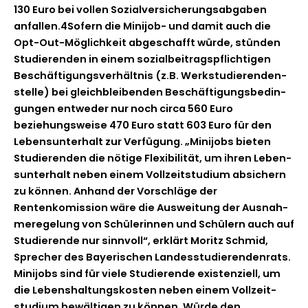
130 Euro bei vollen Sozialver­sicherungsab­gaben
anfall­en.4Sofern die Mini­job- und damit auch die
Opt-Out-Möglichkeit abgeschafft würde, stün­den
Studieren­den in einem sozial­beitragspflichti­gen
Beschäf­ti­gungsver­hält­nis (z.B. Werk­studieren­den­
stelle) bei gle­ich­bleiben­den Beschäf­ti­gungs­be­din­
gun­gen entwed­er nur noch cir­ca 560 Euro
beziehungsweise 470 Euro statt 603 Euro für den
Leben­sun­ter­halt zur Ver­fü­gung. „Mini­jobs bieten
Studieren­den die nötige Flex­i­bil­ität, um ihren Leben­
sun­ter­halt neben einem Vol­lzeit­studi­um absich­ern
zu kön­nen. Anhand der Vorschläge der
Rentenkomis­sion wäre die Ausweitung der Aus­nah­
meregelung von Schü­lerin­nen und Schülern auch auf
Studierende nur sin­nvoll“, erk­lärt Moritz Schmid,
Sprech­er des Bay­erischen Lan­desstudieren­den­rats.
Mini­jobs sind für viele Studierende exis­ten­ziell, um
die Leben­shal­tungskosten neben einem Vol­lzeit­
studi­um bewälti­gen zu kön­nen. Würde den