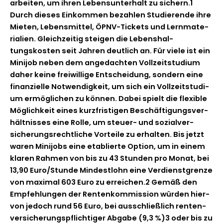
arbeit­en, um ihren Leben­sun­ter­halt zu sich­ern.1
Durch dieses Einkom­men bezahlen Studierende ihre
Mieten, Lebens­mit­tel, ÖPNV-Tick­­ets und Lern­ma­te­
ri­alien. Gle­ichzeit­ig steigen die Leben­shal­
tungskosten seit Jahren deut­lich an. Für viele ist ein
Mini­job neben dem angedacht­en Vol­lzeit­studi­um
daher keine frei­willige Entschei­dung, son­dern eine
finanzielle Notwendigkeit, um sich ein Vol­lzeit­studi­
um ermöglichen zu kön­nen. Dabei spielt die flex­i­ble
Möglichkeit eines kurzfristi­gen Beschäf­ti­gungsver­
hält­niss­es eine Rolle, um steuer- und sozialver­
sicherungsrechtliche Vorteile zu erhal­ten. Bis jet­zt
waren Mini­jobs eine etablierte Option, um in einem
klaren Rah­men von bis zu 43 Stun­den pro Monat, bei
13,90 Euro/Stunde Min­dest­lohn eine Ver­di­en­st­gren­ze
von max­i­mal 603 Euro zu erre­ichen.2 Gemäß den
Empfehlun­gen der Rentenkom­mis­sion wür­den hier­
von jedoch rund 56 Euro, bei auss­chließlich renten­
ver­sicherungspflichtiger Abgabe (9,3 %)3 oder bis zu