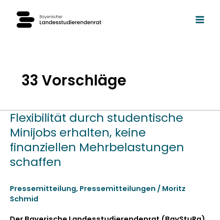
Zum
Inhalt
springen
33 Vorschläge
Flexibilität durch studentische
Flexibilität
durch
Minijobs erhalten, keine
studentische
finanziellen Mehrbelastungen
Minijobs
schaffen
erhalten,
keine
finanziellen
Pressemitteilung
,
Pressemitteilungen
/
Moritz
Mehrbelastungen
Schmid
schaffen
Der Bay­erische Lan­desstudieren­den­rat (BayStu­Ra)