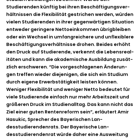
Studieren­den kün­ftig bei ihren Beschäf­ti­gungsver­
hält­nis­sen die Flex­i­bil­ität gestrichen wer­den, wür­den
vie­len Studieren­den in ihrer gegen­wär­ti­gen Sit­u­a­tion
entwed­er gerin­gere Net­toeinkom­men übrig­bleiben
oder ein Wech­sel in umfan­gre­ichere und unflex­i­blere
Beschäf­ti­gungsver­hält­nisse dro­hen. Bei­des erhöht
den Druck auf Studierende, verken­nt die Leben­sre­al­
itäten und kann die akademis­che Aus­bil­dung zusät­
zlich erschw­eren. “Die vorgeschla­ge­nen Änderun­
gen tre­f­fen wieder diejeni­gen, die sich ein Studi­um
durch eigene Erwerb­stätigkeit leis­ten kön­nen.
Weniger Flex­i­bil­ität und weniger Net­to bedeutet für
viele Studierende ein­fach nur mehr Arbeit­szeit und
größeren Druck im Stu­di­en­all­t­ag. Das kann nicht das
Ziel ein­er guten Renten­re­form sein”, erläutert Amir
Hasu­kic, Sprech­er des Bay­erischen Lan­
desstudieren­den­rats. Der Bay­erische Lan­
desstudieren­den­rat würde daher eine Ausweitung