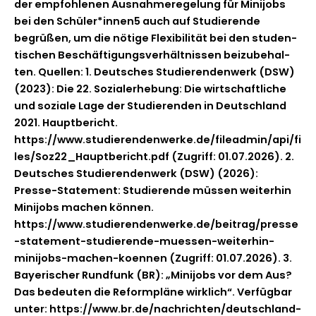
der emp­fohle­nen Aus­nah­meregelung für Mini­jobs
bei den Schüler*innen5 auch auf Studierende
begrüßen, um die nötige Flex­i­bil­ität bei den stu­den­
tis­chen Beschäf­ti­gungsver­hält­nis­sen beizube­hal­
ten. Quellen: 1. Deutsches Studieren­den­werk (DSW)
(2023): Die 22. Sozialer­he­bung: Die wirtschaftliche
und soziale Lage der Studieren­den in Deutsch­land
2021. Haupt­bericht.
https://www.studierendenwerke.de/fileadmin/api/fi
les/Soz22_Hauptbericht.pdf (Zugriff: 01.07.2026). 2.
Deutsches Studieren­den­werk (DSW) (2026):
Presse-State­­ment: Studierende müssen weit­er­hin
Mini­jobs machen kön­nen.
https://www.studierendenwerke.de/beitrag/presse
-statement-studierende-muessen-weiterhin-
minijobs-machen-koennen (Zugriff: 01.07.2026). 3.
Bay­erisch­er Rund­funk (BR): „Mini­jobs vor dem Aus?
Das bedeuten die Reform­pläne wirk­lich“. Ver­füg­bar
unter: https://www.br.de/nachrichten/deutschland-