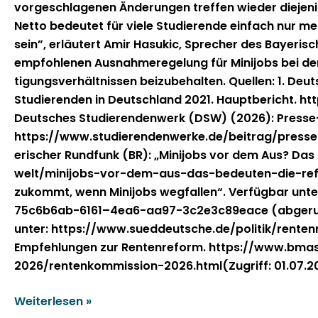
vorgeschla­ge­nen Änderun­gen tre­f­fen wieder diejeni­
Net­to bedeutet für viele Studierende ein­fach nur mehr
sein”, erläutert Amir Hasu­kic, Sprech­er des Bay­eri
emp­fohle­nen Aus­nah­meregelung für Mini­jobs bei de
ti­gungsver­hält­nis­sen beizube­hal­ten. Quellen: 1. 
Studieren­den in Deutsch­land 2021. Haupt­bericht. 
Deutsches Studieren­den­werk (DSW) (2026): Presse-S
https://www.studierendenwerke.de/beitrag/presse
erisch­er Rund­funk (BR): „Mini­jobs vor dem Aus? Da
welt/minijobs-vor-dem-aus-das-bedeuten-die-refo
zukommt, wenn Mini­jobs weg­fall­en“. Ver­füg­bar
75c6b6ab-6161–4ea6-aa97-3c2e3c89eace (abgerufen am 
unter: https://www.sueddeutsche.de/politik/renten
Empfehlun­gen zur Renten­re­form. https://www.b
2026/rentenkommission-2026.html(Zugriff: 01.07.2
Weiterlesen »