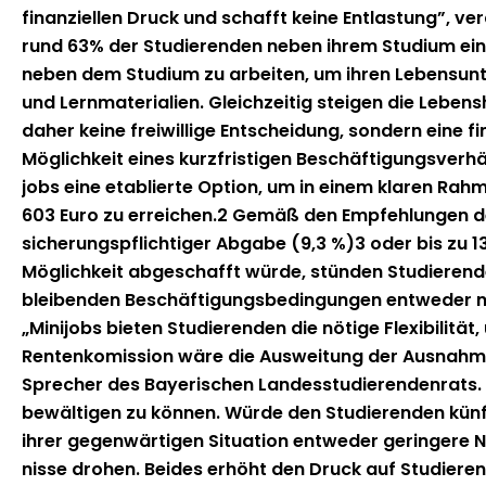
schaffen
finanziellen Druck und schafft keine Ent­las­tung”, ve
rund 63% der Studieren­den neben ihrem Studi­um ein
neben dem Studi­um zu arbeit­en, um ihren Leben­sun­t
und Lern­ma­te­ri­alien. Gle­ichzeit­ig steigen die Lebe
daher keine frei­willige Entschei­dung, son­dern eine fi
Möglichkeit eines kurzfristi­gen Beschäf­ti­gungsver­hä
jobs eine etablierte Option, um in einem klaren Rah­me
603 Euro zu erre­ichen.2 Gemäß den Empfehlun­gen der
sicherungspflichtiger Abgabe (9,3 %)3 oder bis zu 13
Möglichkeit abgeschafft würde, stün­den Studieren­den i
bleiben­den Beschäf­ti­gungs­be­din­gun­gen entwed­er 
„Mini­jobs bieten Studieren­den die nötige Flex­i­bil­i
Rentenkomis­sion wäre die Ausweitung der Aus­nah­mer
Sprech­er des Bay­erischen Lan­desstudieren­den­rats. M
bewälti­gen zu kön­nen. Würde den Studieren­den kün­ftig
ihrer gegen­wär­ti­gen Sit­u­a­tion entwed­er gerin­ger
nisse dro­hen. Bei­des erhöht den Druck auf Studierend