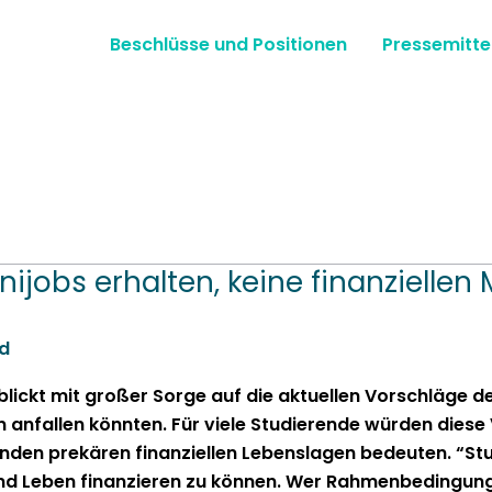
Beschlüsse und Positionen
Pressemitte
inijobs erhalten, keine finanziell
d
 blickt mit großer Sorge auf die aktuellen Vorschläge de
nfall­en kön­nten. Für viele Studierende wür­den diese 
hen­den prekären finanziellen Lebensla­gen bedeuten. “S
 und Leben finanzieren zu kön­nen. Wer Rah­menbe­din­gun­