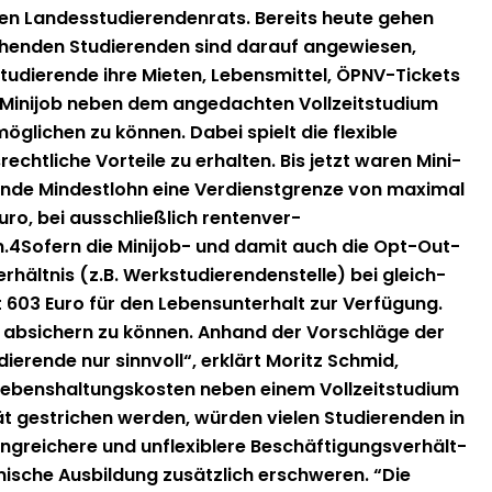
hen Lan­desstudieren­den­rats. Bere­its heute gehen
hen­­den Studieren­den sind darauf angewiesen,
udierende ihre Mieten, Lebens­mit­tel, ÖPNV-Tick­­ets
in Mini­job neben dem angedacht­en Vol­lzeit­studi­um
öglichen zu kön­nen. Dabei spielt die flex­i­ble
echtliche Vorteile zu erhal­ten. Bis jet­zt waren Mini­
 Min­dest­lohn eine Ver­di­en­st­gren­ze von max­i­mal
o, bei auss­chließlich renten­ver­
en.4Sofern die Mini­job- und damit auch die Opt-Out-
ält­nis (z.B. Werk­studieren­den­stelle) bei gle­ich­
603 Euro für den Leben­sun­ter­halt zur Ver­fü­gung.
i­um absich­ern zu kön­nen. Anhand der Vorschläge der
rende nur sin­nvoll“, erk­lärt Moritz Schmid,
 Leben­shal­tungskosten neben einem Vol­lzeit­studi­um
ität gestrichen wer­den, wür­den vie­len Studieren­den in
­gre­ichere und unflex­i­blere Beschäf­ti­gungsver­hält­
s­che Aus­bil­dung zusät­zlich erschw­eren. “Die