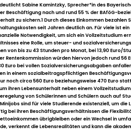
rdeut­licht Sabine Kam­intzky, Sprecher*in des Bay­erisc
­er Beschäf­ti­gung nach und rund 55 % der BAföG-bezie
er­halt zu sich­ern.1 Durch dieses Einkom­men bezahlen St
n­shal­tungskosten seit Jahren deut­lich an. Für viele ist e
nanzielle Notwendigkeit, um sich ein Vol­lzeit­studi­um erm
lt­niss­es eine Rolle, um steuer- und sozialver­sicherungsr
n von bis zu 43 Stun­den pro Monat, bei 13,90 Euro/Stunde
 Rentenkom­mis­sion wür­den hier­von jedoch rund 56 Eur
0 Euro bei vollen Sozialver­sicherungsab­gaben anfall­
n einem sozial­beitragspflichti­gen Beschäf­ti­gungsver­h
nur noch cir­ca 560 Euro beziehungsweise 470 Euro statt 
tät, um ihren Leben­sun­ter­halt neben einem Vol­lzeit­stud
egelung von Schü­lerin­nen und Schülern auch auf Studie
ini­jobs sind für viele Studierende exis­ten­ziell, um die
 bei ihren Beschäf­ti­gungsver­hält­nis­sen die Flex­i­bil­
e Net­toeinkom­men übrig­bleiben oder ein Wech­sel in umfan
e, verken­nt die Leben­sre­al­itäten und kann die akademi