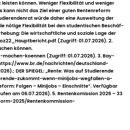
eis­ten kön­nen. Weniger Flex­i­bil­ität und weniger
as kann nicht das Ziel ein­er guten Renten­re­form
studieren­den­rat würde daher eine Ausweitung der
tige Flex­i­bil­ität bei den stu­den­tis­chen Beschäf­
er­he­bung: Die wirtschaftliche und soziale Lage der
oz22_Hauptbericht.pdf (Zugriff: 01.07.2026). 2.
achen kön­nen.
machen-koennen (Zugriff: 01.07.2026). 3. Bay­
er: https://www.br.de/nachrichten/deutschland-
).; DER SPIEGEL: „Rente: Was auf Studierende
tudierende-zukommt-wenn-minijobs-wegfallen-a-
 Fol­gen – Mini­jobs – Ein­schnitte“. Ver­füg­bar
ufen am 06.07.2026). 5. Rentenkomis­sion 2026 – 33
reform-2025/Rentenkommission-