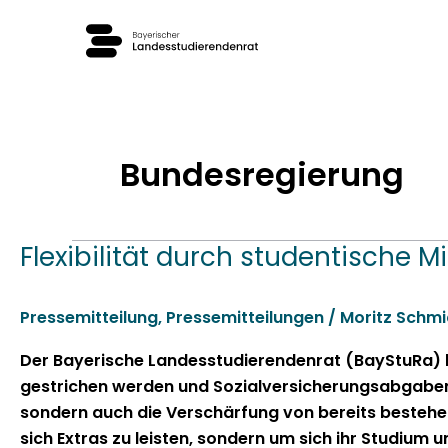
Zum
Inhalt
springen
Bundesregierung
Flexibilität durch studentische M
Flexibilität
durch
studentische
Pressemitteilung
,
Pressemitteilungen
/
Moritz Schmi
Minijobs
erhalten,
Der Bay­erische Lan­desstudieren­den­rat (BayStu­Ra)
keine
gestrichen wer­den und Sozialver­sicherungsab­gaben a
finanziellen
son­dern auch die Ver­schär­fung von bere­its beste­
Mehrbelastungen
sich Extras zu leis­ten, son­dern um sich ihr Studi­um