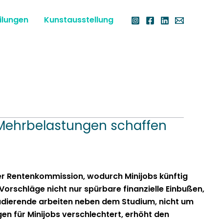
ilungen
Kunstausstellung
en Mehrbelastungen schaffen
r Rentenkom­mis­sion, wodurch Mini­jobs kün­ftig
Vorschläge nicht nur spür­bare finanzielle Ein­bußen,
tudierende arbeit­en neben dem Studi­um, nicht um
gen für Mini­jobs ver­schlechtert, erhöht den