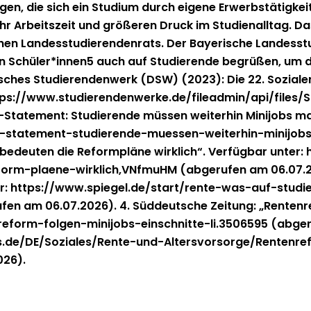
gen, die sich ein Studi­um durch eigene Erwerb­stätigkeit l
 Arbeit­szeit und größeren Druck im Stu­di­en­all­t­ag. D
schen Lan­desstudieren­den­rats. Der Bay­erische Lan­des
n Schüler*innen5 auch auf Studierende begrüßen, um die nö
Deutsches Studieren­den­werk (DSW) (2023): Die 22. Sozial
https://www.studierendenwerke.de/fileadmin/api/files/S
tate­­ment: Studierende müssen weit­er­hin Mini­jobs m
-statement-studierende-muessen-weiterhin-minijobs-
s bedeuten die Reform­pläne wirk­lich“. Ver­füg­bar unt
rm-plaene-wirklich,VNfmuHM (abgerufen am 06.07.2026
 unter: https://www.spiegel.de/start/rente-was-auf-s
06.07.2026). 4. Süd­deutsche Zeitung: „Renten­re­form:
reform-folgen-minijobs-einschnitte-li.3506595 (abger
mas.de/DE/Soziales/Rente-und-Altersvorsorge/Renten
026).