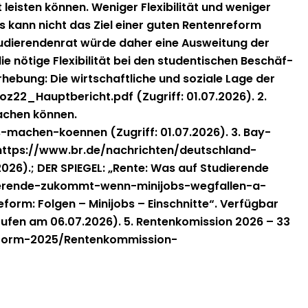
eis­ten kön­nen. Weniger Flex­i­bil­ität und weniger
as kann nicht das Ziel ein­er guten Renten­re­form
studieren­den­rat würde daher eine Ausweitung der
tige Flex­i­bil­ität bei den stu­den­tis­chen Beschäf­
er­he­bung: Die wirtschaftliche und soziale Lage der
oz22_Hauptbericht.pdf (Zugriff: 01.07.2026). 2.
achen kön­nen.
machen-koennen (Zugriff: 01.07.2026). 3. Bay­
er: https://www.br.de/nachrichten/deutschland-
).; DER SPIEGEL: „Rente: Was auf Studierende
tudierende-zukommt-wenn-minijobs-wegfallen-a-
 Fol­gen – Mini­jobs – Ein­schnitte“. Ver­füg­bar
ufen am 06.07.2026). 5. Rentenkomis­sion 2026 – 33
reform-2025/Rentenkommission-