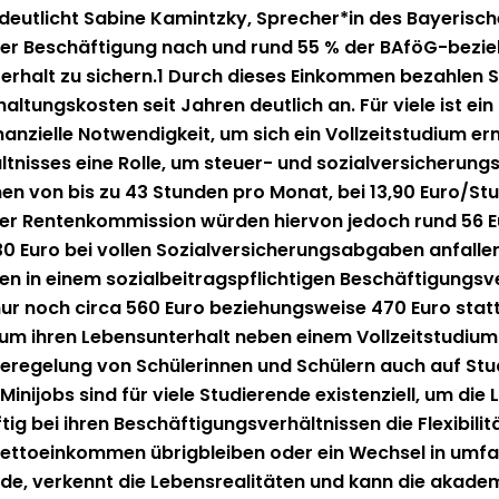
rdeut­licht Sabine Kam­intzky, Sprecher*in des Bay­erisc
­er Beschäf­ti­gung nach und rund 55 % der BAföG-bezie
er­halt zu sich­ern.1 Durch dieses Einkom­men bezahlen St
n­shal­tungskosten seit Jahren deut­lich an. Für viele ist e
nanzielle Notwendigkeit, um sich ein Vol­lzeit­studi­um erm
lt­niss­es eine Rolle, um steuer- und sozialver­sicherungsr
n von bis zu 43 Stun­den pro Monat, bei 13,90 Euro/Stunde
 Rentenkom­mis­sion wür­den hier­von jedoch rund 56 Eur
0 Euro bei vollen Sozialver­sicherungsab­gaben anfall­
n einem sozial­beitragspflichti­gen Beschäf­ti­gungsver­h
nur noch cir­ca 560 Euro beziehungsweise 470 Euro statt 
tät, um ihren Leben­sun­ter­halt neben einem Vol­lzeit­stud
egelung von Schü­lerin­nen und Schülern auch auf Studie
ini­jobs sind für viele Studierende exis­ten­ziell, um die
 bei ihren Beschäf­ti­gungsver­hält­nis­sen die Flex­i­bil­
e Net­toeinkom­men übrig­bleiben oder ein Wech­sel in umfan
e, verken­nt die Leben­sre­al­itäten und kann die akademi