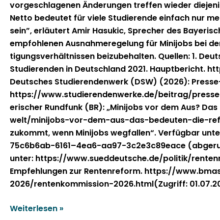
vorgeschla­ge­nen Änderun­gen tre­f­fen wieder diejeni­
Net­to bedeutet für viele Studierende ein­fach nur mehr
sein”, erläutert Amir Hasu­kic, Sprech­er des Bay­eri
emp­fohle­nen Aus­nah­meregelung für Mini­jobs bei de
ti­gungsver­hält­nis­sen beizube­hal­ten. Quellen: 1. 
Studieren­den in Deutsch­land 2021. Haupt­bericht. 
Deutsches Studieren­den­werk (DSW) (2026): Presse-S
https://www.studierendenwerke.de/beitrag/presse
erisch­er Rund­funk (BR): „Mini­jobs vor dem Aus? Da
welt/minijobs-vor-dem-aus-das-bedeuten-die-refo
zukommt, wenn Mini­jobs weg­fall­en“. Ver­füg­bar
75c6b6ab-6161–4ea6-aa97-3c2e3c89eace (abgerufen am 
unter: https://www.sueddeutsche.de/politik/renten
Empfehlun­gen zur Renten­re­form. https://www.b
2026/rentenkommission-2026.html(Zugriff: 01.07.2
Weiterlesen »