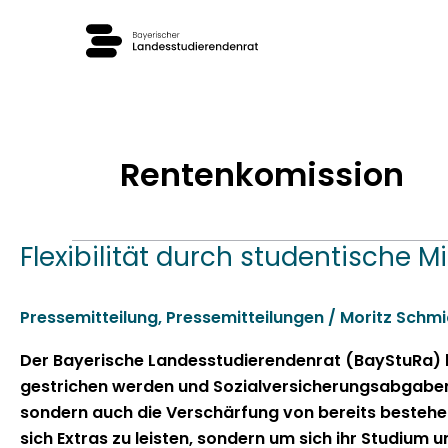
Zum
Inhalt
springen
Rentenkomission
Flexibilität durch studentische M
Flexibilität
durch
studentische
Pressemitteilung
,
Pressemitteilungen
/
Moritz Schmi
Minijobs
erhalten,
Der Bay­erische Lan­desstudieren­den­rat (BayStu­Ra)
keine
gestrichen wer­den und Sozialver­sicherungsab­gaben a
finanziellen
son­dern auch die Ver­schär­fung von bere­its beste­
Mehrbelastungen
sich Extras zu leis­ten, son­dern um sich ihr Studi­um