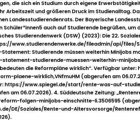
gen, die sich ein Studi­um durch eigene Erwerb­stätigkeit l
 Arbeit­szeit und größeren Druck im Stu­di­en­all­t­ag. D
schen Lan­desstudieren­den­rats. Der Bay­erische Lan­des
n Schüler*innen5 auch auf Studierende begrüßen, um die nö
Deutsches Studieren­den­werk (DSW) (2023): Die 22. Sozial
https://www.studierendenwerke.de/fileadmin/api/files/S
tate­­ment: Studierende müssen weit­er­hin Mini­jobs m
-statement-studierende-muessen-weiterhin-minijobs-
s bedeuten die Reform­pläne wirk­lich“. Ver­füg­bar unt
rm-plaene-wirklich,VNfmuHM (abgerufen am 06.07.2026
 unter: https://www.spiegel.de/start/rente-was-auf-s
06.07.2026). 4. Süd­deutsche Zeitung: „Renten­re­form:
reform-folgen-minijobs-einschnitte-li.3506595 (abger
mas.de/DE/Soziales/Rente-und-Altersvorsorge/Renten
026).