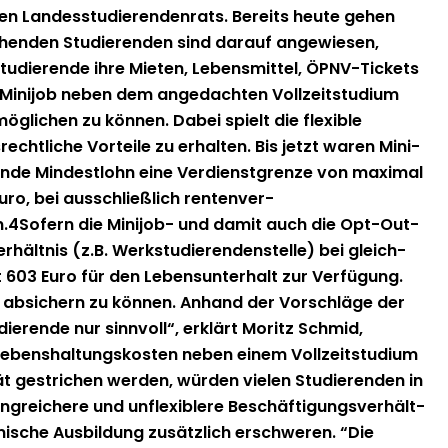
hen Lan­desstudieren­den­rats. Bere­its heute gehen
hen­­den Studieren­den sind darauf angewiesen,
udierende ihre Mieten, Lebens­mit­tel, ÖPNV-Tick­­ets
in Mini­job neben dem angedacht­en Vol­lzeit­studi­um
öglichen zu kön­nen. Dabei spielt die flex­i­ble
echtliche Vorteile zu erhal­ten. Bis jet­zt waren Mini­
 Min­dest­lohn eine Ver­di­en­st­gren­ze von max­i­mal
o, bei auss­chließlich renten­ver­
en.4Sofern die Mini­job- und damit auch die Opt-Out-
ält­nis (z.B. Werk­studieren­den­stelle) bei gle­ich­
603 Euro für den Leben­sun­ter­halt zur Ver­fü­gung.
i­um absich­ern zu kön­nen. Anhand der Vorschläge der
rende nur sin­nvoll“, erk­lärt Moritz Schmid,
 Leben­shal­tungskosten neben einem Vol­lzeit­studi­um
ität gestrichen wer­den, wür­den vie­len Studieren­den in
­gre­ichere und unflex­i­blere Beschäf­ti­gungsver­hält­
s­che Aus­bil­dung zusät­zlich erschw­eren. “Die