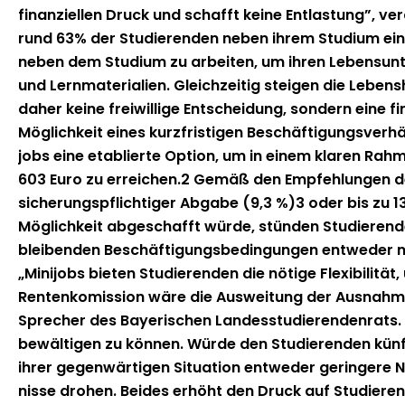
schaffen
finanziellen Druck und schafft keine Ent­las­tung”, ve
rund 63% der Studieren­den neben ihrem Studi­um ein
neben dem Studi­um zu arbeit­en, um ihren Leben­sun­t
und Lern­ma­te­ri­alien. Gle­ichzeit­ig steigen die Lebe
daher keine frei­willige Entschei­dung, son­dern eine fi
Möglichkeit eines kurzfristi­gen Beschäf­ti­gungsver­hä
jobs eine etablierte Option, um in einem klaren Rah­me
603 Euro zu erre­ichen.2 Gemäß den Empfehlun­gen der
sicherungspflichtiger Abgabe (9,3 %)3 oder bis zu 13
Möglichkeit abgeschafft würde, stün­den Studieren­den i
bleiben­den Beschäf­ti­gungs­be­din­gun­gen entwed­er 
„Mini­jobs bieten Studieren­den die nötige Flex­i­bil­i
Rentenkomis­sion wäre die Ausweitung der Aus­nah­mer
Sprech­er des Bay­erischen Lan­desstudieren­den­rats. M
bewälti­gen zu kön­nen. Würde den Studieren­den kün­ftig
ihrer gegen­wär­ti­gen Sit­u­a­tion entwed­er gerin­ger
nisse dro­hen. Bei­des erhöht den Druck auf Studierend