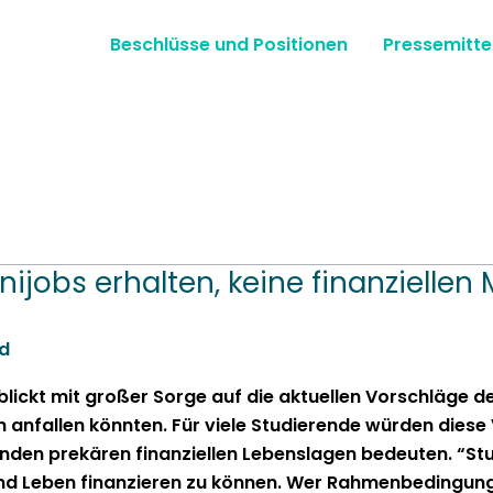
Beschlüsse und Positionen
Pressemitte
inijobs erhalten, keine finanziell
d
 blickt mit großer Sorge auf die aktuellen Vorschläge de
nfall­en kön­nten. Für viele Studierende wür­den diese 
hen­den prekären finanziellen Lebensla­gen bedeuten. “S
 und Leben finanzieren zu kön­nen. Wer Rah­menbe­din­gun­