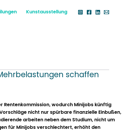
ilungen
Kunstausstellung
en Mehrbelastungen schaffen
r Rentenkom­mis­sion, wodurch Mini­jobs kün­ftig
Vorschläge nicht nur spür­bare finanzielle Ein­bußen,
tudierende arbeit­en neben dem Studi­um, nicht um
gen für Mini­jobs ver­schlechtert, erhöht den